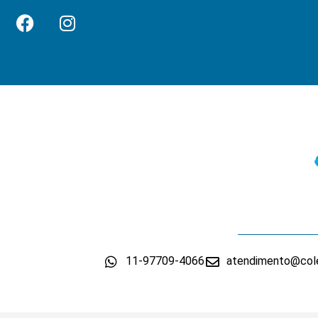
11-97709-4066
atendimento@cole