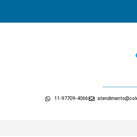
11-97709-4066
atendimento@cole