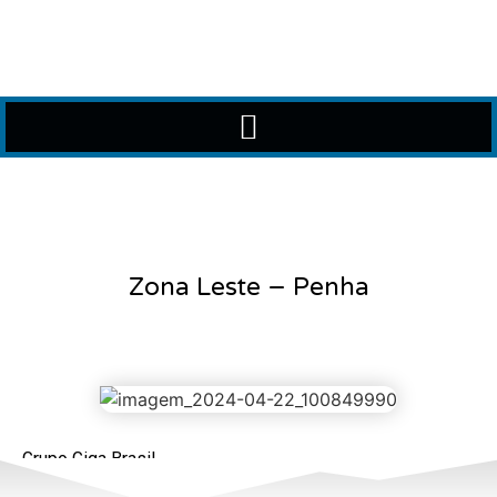
Zona Leste – Penha
Grupo Giga Brasil
Fone:
11-94920-4269
–
11-97709-4066