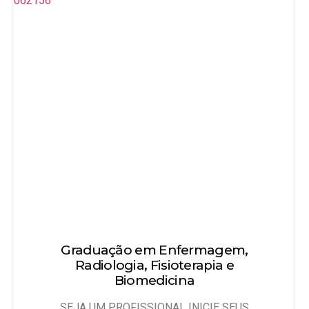
o em Enfermagem,
Técnico em
ia, Fisioterapia e
Objetivo: Habilitar 
iomedicina
que possam
FISSIONAL INICIE SEUS