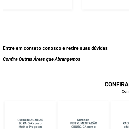
Entre em contato conosco e retire suas dúvidas
Confira Outras Áreas que Abrangemos
CONFIRA
Conf
Curso de
Curso de
Cu
INSTRUMENTAÇÃO
RADIOTERAPIA com
D
CIRÚRGICA com o
o Melhor Preço em
Me