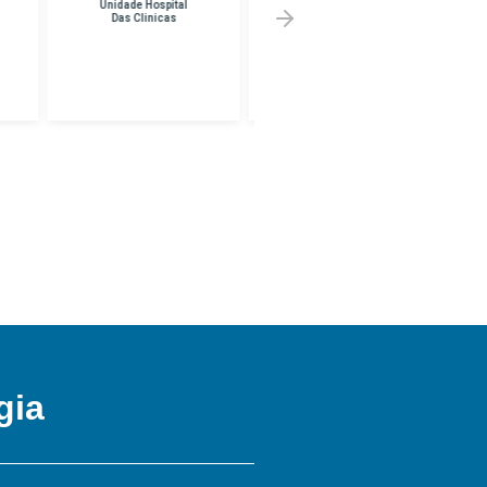
em Franco Da
Melhor Preço em
Rocha
UNINF -
BRASILANDIA
gia