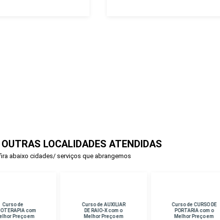
 OUTRAS LOCALIDADES ATENDIDAS
ira abaixo cidades/ serviços que abrangemos
rso de AUXILIAR
Curso de CURSO DE
Curso de PERICIA
E RAIO-X com o
PORTARIA com o
CRIMINAL com o
lhor Preço em
Melhor Preço em
Melhor Preço em