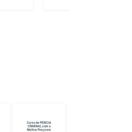
Curso de
Curso de CURSO
TANATOPRAXIA
SUPERIOR EM
com o Melhor Preço
PEDAGOGIA com o