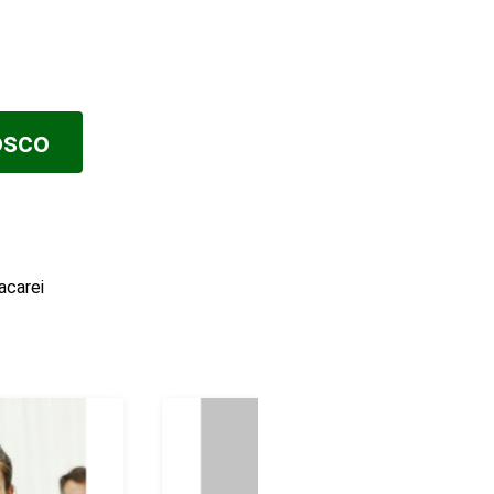
osco
carei