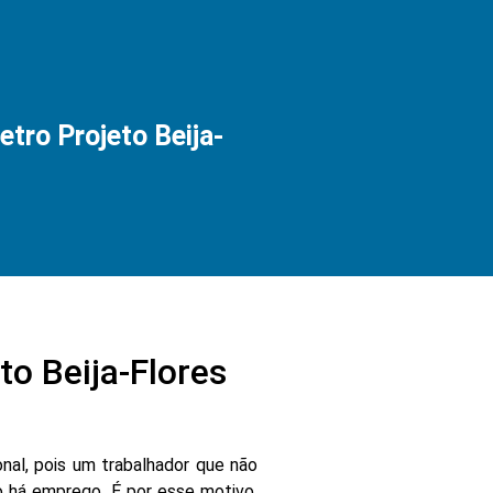
ro Projeto Beija-
o Beija-Flores
nal, pois um trabalhador que não
 há emprego. É por esse motivo,