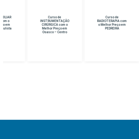
Curso de
Curso de
Cu
INSTRUMENTAÇÃO
RADIOTERAPIA com
D
CIRÚRGICA com o
o Melhor Preço em
Me
Melhor Preço em
PEDREIRA
Osasco – Centro