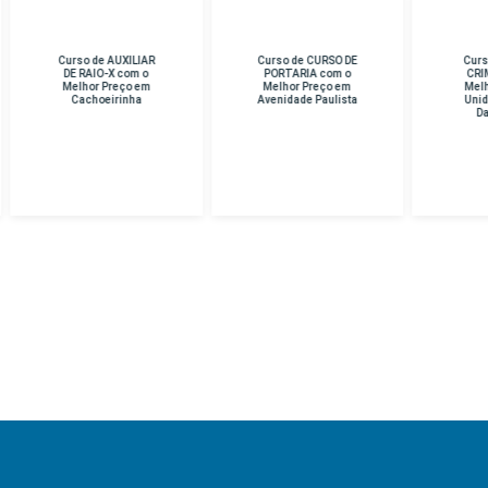
rso de AUXILIAR
Curso de CURSO DE
Curso de PERICIA
E RAIO-X com o
PORTARIA com o
CRIMINAL com o
lhor Preço em
Melhor Preço em
Melhor Preço em
Cachoeirinha
Avenidade Paulista
Unidade Hospital
Das Clinicas