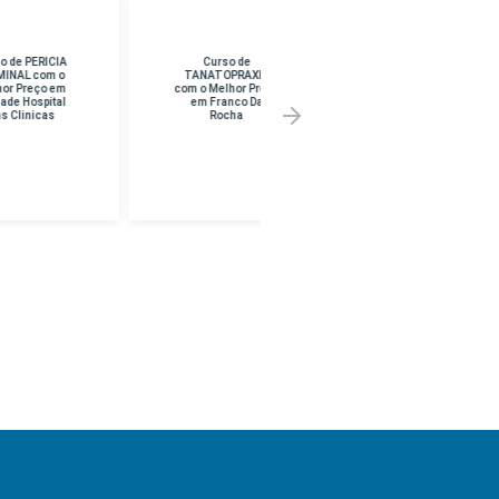
Curso de
Curso de CURSO
TANATOPRAXIA
SUPERIOR EM
com o Melhor Preço
PEDAGOGIA com o
em Franco Da
Melhor Preço em
Rocha
UNINF -
BRASILANDIA