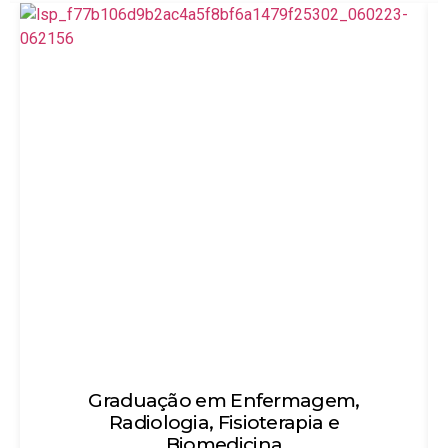
Graduação em Enfermagem,
Té
Radiologia, Fisioterapia e
Objetiv
Biomedicina