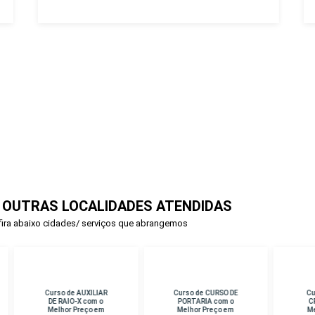
 OUTRAS LOCALIDADES ATENDIDAS
ira abaixo cidades/ serviços que abrangemos
rso de AUXILIAR
Curso de CURSO DE
Curso de PERICIA
E RAIO-X com o
PORTARIA com o
CRIMINAL com o
lhor Preço em
Melhor Preço em
Melhor Preço em