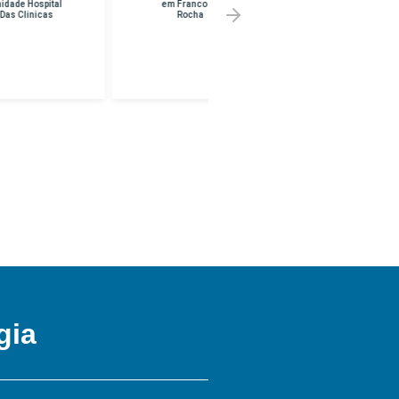
em Franco Da
Melhor Preço em
Rocha
UNINF -
BRASILANDIA
gia