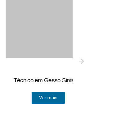
o em Gesso Sintético
Auxiliar de
A Radiologia é uma 
Ver mais
que env
Ver ma