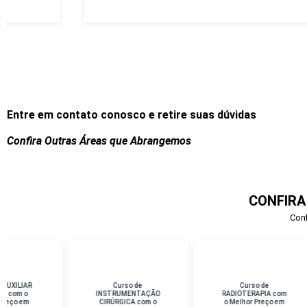
Entre em contato conosco e retire suas dúvidas
Confira Outras Áreas que Abrangemos
CONFIRA
Conf
Curso de
Curso de
Cu
INSTRUMENTAÇÃO
RADIOTERAPIA com
D
CIRÚRGICA com o
o Melhor Preço em
Me