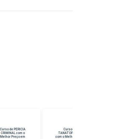
Curso de
Curso de CURSO
TANATOPRAXIA
SUPERIOR EM
com o Melhor Preço
PEDAGOGIA com o