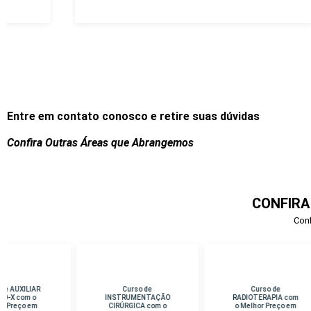
Entre em contato conosco e retire suas dúvidas
Confira Outras Áreas que Abrangemos
CONFIRA
Conf
Curso de
Curso de
Cu
INSTRUMENTAÇÃO
RADIOTERAPIA com
D
CIRÚRGICA com o
o Melhor Preço em
Me