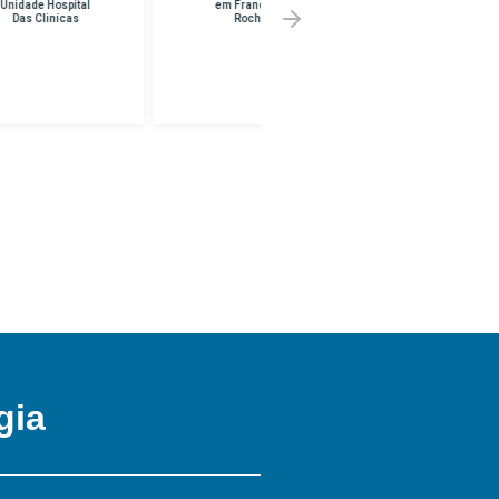
em Franco Da
Melhor Preço em
Rocha
UNINF -
BRASILANDIA
gia