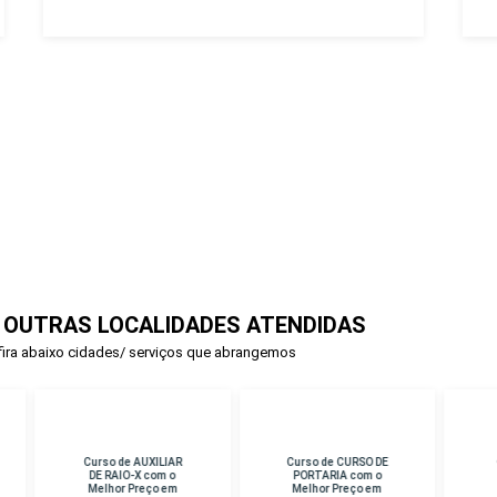
 OUTRAS LOCALIDADES ATENDIDAS
ira abaixo cidades/ serviços que abrangemos
rso de AUXILIAR
Curso de CURSO DE
Curso de PERICIA
E RAIO-X com o
PORTARIA com o
CRIMINAL com o
lhor Preço em
Melhor Preço em
Melhor Preço em