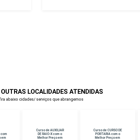
 OUTRAS LOCALIDADES ATENDIDAS
ira abaixo cidades/ serviços que abrangemos
rso de AUXILIAR
Curso de CURSO DE
Curso de PERICIA
E RAIO-X com o
PORTARIA com o
CRIMINAL com o
lhor Preço em
Melhor Preço em
Melhor Preço em