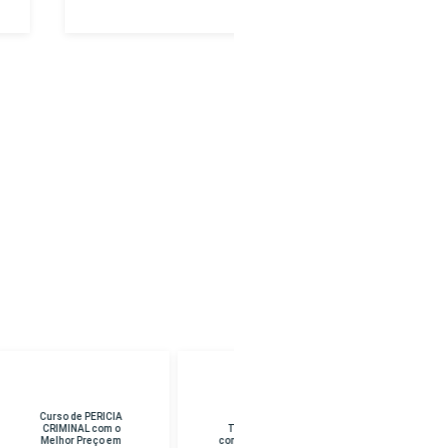
Curso de
Curso de CURSO
TANATOPRAXIA
SUPERIOR EM
com o Melhor Preço
PEDAGOGIA com o