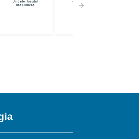
em Franco Da
Melhor Preço em
Rocha
UNINF -
BRASILANDIA
gia