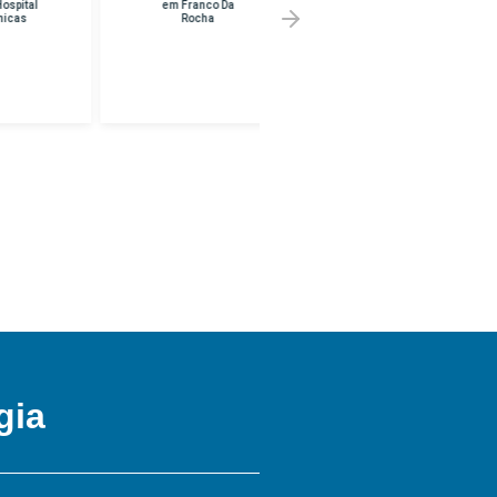
em Franco Da
Melhor Preço em
Rocha
UNINF -
BRASILANDIA
gia