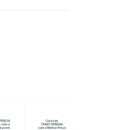
Curso de
Curso de CURSO
TANATOPRAXIA
SUPERIOR EM
com o Melhor Preço
PEDAGOGIA com o