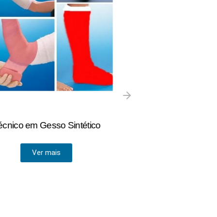
o em Gesso Sintético
Auxiliar de
A Radiologia é uma 
Ver mais
que env
Ver ma