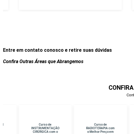
Entre em contato conosco e retire suas dúvidas
Confira Outras Áreas que Abrangemos
CONFIRA
Conf
Curso de
Curso de
Cu
INSTRUMENTAÇÃO
RADIOTERAPIA com
D
CIRÚRGICA com o
o Melhor Preço em
Me