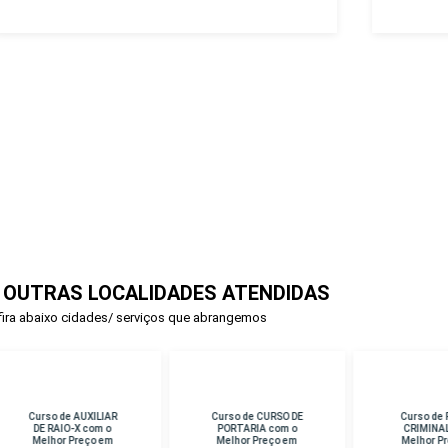
 OUTRAS LOCALIDADES ATENDIDAS
ira abaixo cidades/ serviços que abrangemos
rso de AUXILIAR
Curso de CURSO DE
Curso de PERICIA
E RAIO-X com o
PORTARIA com o
CRIMINAL com o
lhor Preço em
Melhor Preço em
Melhor Preço em