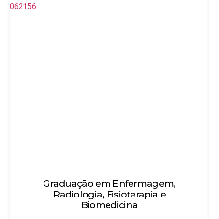
ação em Enfermagem,
Técnico
ologia, Fisioterapia e
Objetivo: Habili
Biomedicina
que po