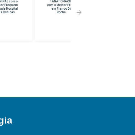
TANATOPRAXIA
SUPERIOR EM
com o Melhor Preço
PEDAGOGIA com o
em Franco Da
Melhor Preço em
Rocha
UNINF -
BRASILANDIA
gia