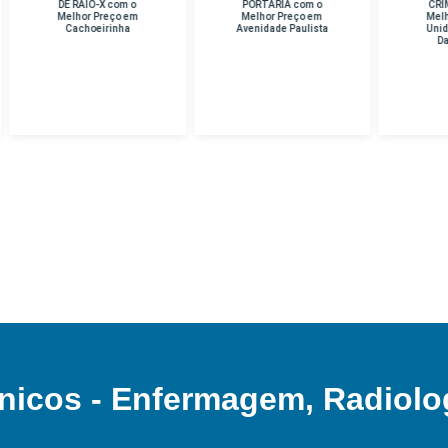
E RAIO-X com o
PORTARIA com o
CRIMINAL com o
lhor Preço em
Melhor Preço em
Melhor Preço em
Cachoeirinha
Avenidade Paulista
Unidade Hospital
Das Clinicas
nicos - Enfermagem, Radiolo