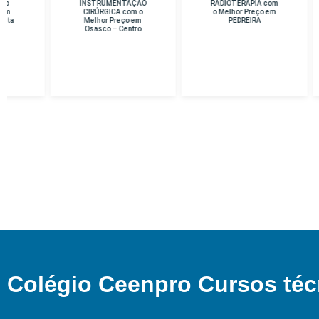
INSTRUMENTAÇÃO
RADIOTERAPIA com
D
CIRÚRGICA com o
o Melhor Preço em
Me
Melhor Preço em
PEDREIRA
Osasco – Centro
Colégio Ceenpro Cursos téc