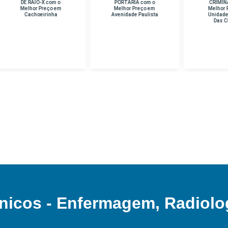
E RAIO-X com o
PORTARIA com o
CRIMINAL com o
lhor Preço em
Melhor Preço em
Melhor Preço em
Cachoeirinha
Avenidade Paulista
Unidade Hospital
Das Clinicas
nicos - Enfermagem, Radiolo