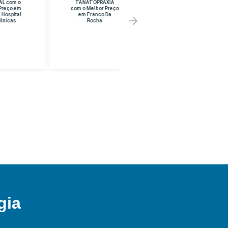
TANATOPRAXIA
SUPERIOR EM
com o Melhor Preço
PEDAGOGIA com o
em Franco Da
Melhor Preço em
Rocha
UNINF -
BRASILANDIA
gia