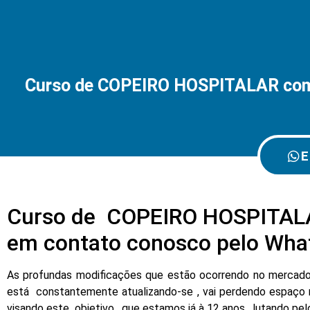
Curso de COPEIRO HOSPITALAR co
E
Curso de COPEIRO HOSPITAL
em contato conosco pelo Wha
As profundas modificações que estão ocorrendo no mercado d
está constantemente atualizando-se , vai perdendo espaço 
visando este objetivo , que estamos já à 12 anos , lutando pe