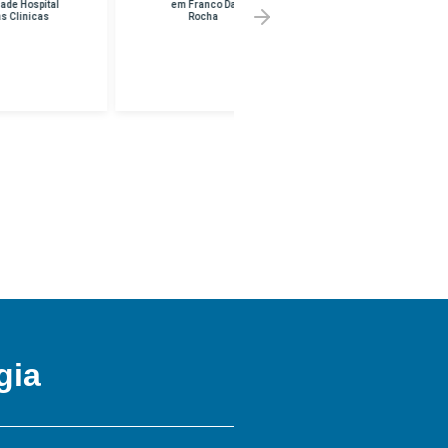
em Franco Da
Melhor Preço em
Rocha
UNINF -
BRASILANDIA
gia