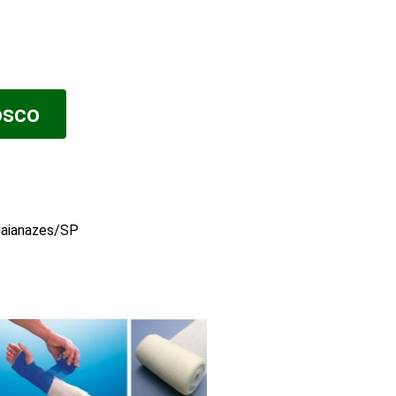
osco
aianazes/SP