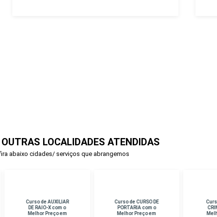
 OUTRAS LOCALIDADES ATENDIDAS
ira abaixo cidades/ serviços que abrangemos
rso de AUXILIAR
Curso de CURSO DE
Curso de PERICIA
E RAIO-X com o
PORTARIA com o
CRIMINAL com o
lhor Preço em
Melhor Preço em
Melhor Preço em