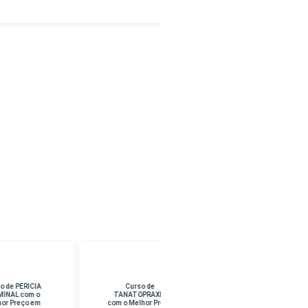
Curso de
Curso de CURSO
TANATOPRAXIA
SUPERIOR EM
com o Melhor Preço
PEDAGOGIA com o