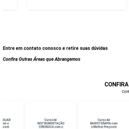
Entre em contato conosco e retire suas dúvidas
Confira Outras Áreas que Abrangemos
CONFIRA
Conf
Curso de
Curso de
Cu
INSTRUMENTAÇÃO
RADIOTERAPIA com
D
CIRÚRGICA com o
o Melhor Preço em
Me