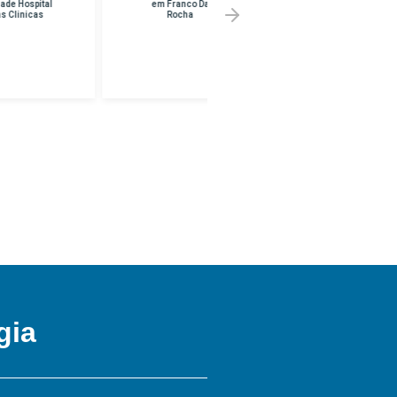
em Franco Da
Melhor Preço em
Rocha
UNINF -
BRASILANDIA
gia