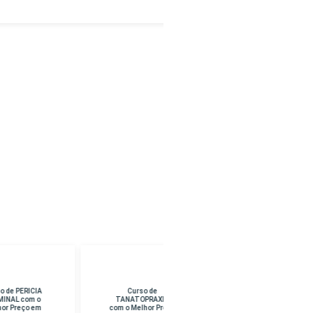
Curso de
Curso de CURSO
TANATOPRAXIA
SUPERIOR EM
com o Melhor Preço
PEDAGOGIA com o