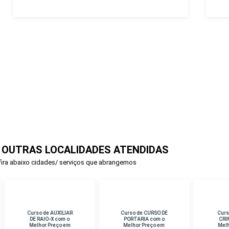
 OUTRAS LOCALIDADES ATENDIDAS
ira abaixo cidades/ serviços que abrangemos
rso de AUXILIAR
Curso de CURSO DE
Curso de PERICIA
E RAIO-X com o
PORTARIA com o
CRIMINAL com o
lhor Preço em
Melhor Preço em
Melhor Preço em