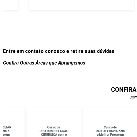
Entre em contato conosco e retire suas dúvidas
Confira Outras Áreas que Abrangemos
CONFIRA
Conf
Curso de
Curso de
Cu
INSTRUMENTAÇÃO
RADIOTERAPIA com
D
CIRÚRGICA com o
o Melhor Preço em
Me