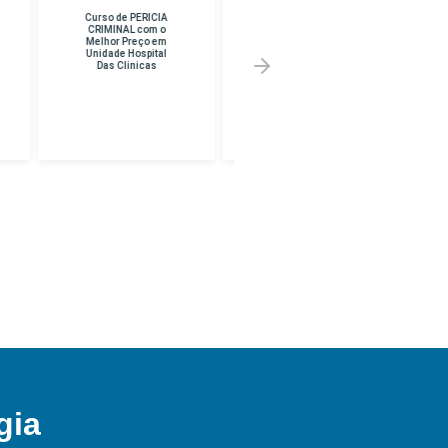
Curso de
Curso de CURSO
TANATOPRAXIA
SUPERIOR EM
com o Melhor Preço
PEDAGOGIA com o
em Franco Da
Melhor Preço em
Rocha
UNINF -
BRASILANDIA
gia