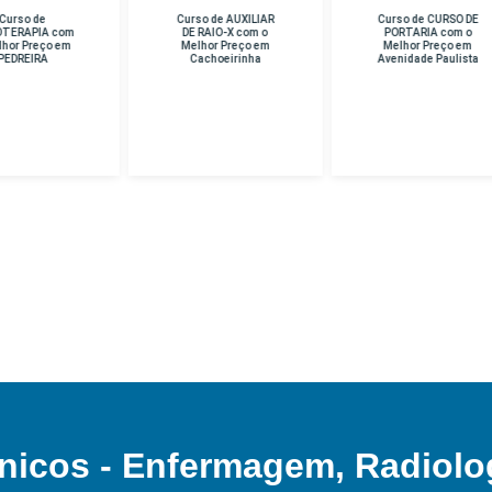
rso de AUXILIAR
Curso de CURSO DE
Curso de PERICIA
E RAIO-X com o
PORTARIA com o
CRIMINAL com o
lhor Preço em
Melhor Preço em
Melhor Preço em
Cachoeirinha
Avenidade Paulista
Unidade Hospital
Das Clinicas
nicos - Enfermagem, Radiolo