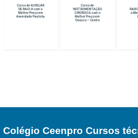
Curso de
Curso de
Cu
INSTRUMENTAÇÃO
RADIOTERAPIA com
D
CIRÚRGICA com o
o Melhor Preço em
Me
Melhor Preço em
PEDREIRA
Osasco – Centro
Colégio Ceenpro Cursos téc