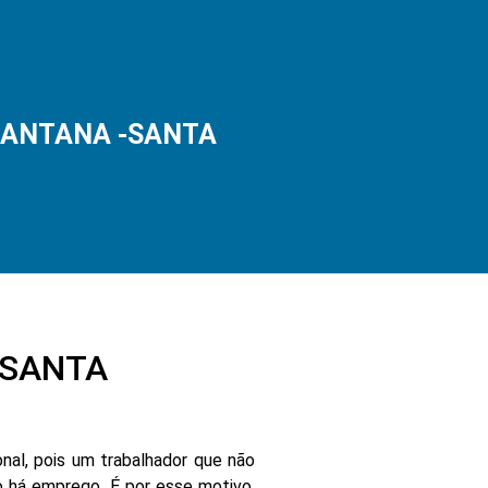
 SANTANA -SANTA
-SANTA
nal, pois um trabalhador que não
 há emprego. É por esse motivo,