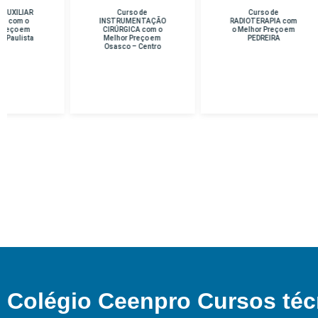
Curso de
Curso de
Cu
INSTRUMENTAÇÃO
RADIOTERAPIA com
D
CIRÚRGICA com o
o Melhor Preço em
Me
Melhor Preço em
PEDREIRA
Osasco – Centro
Colégio Ceenpro Cursos téc