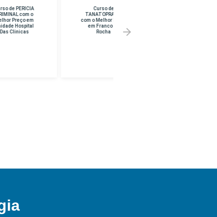
Curso de
Curso de CURSO
TANATOPRAXIA
SUPERIOR EM
com o Melhor Preço
PEDAGOGIA com o
em Franco Da
Melhor Preço em
Rocha
UNINF -
BRASILANDIA
gia