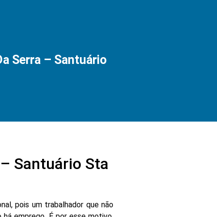
 Serra – Santuário
 Santuário Sta
nal, pois um trabalhador que não
 há emprego. É por esse motivo,