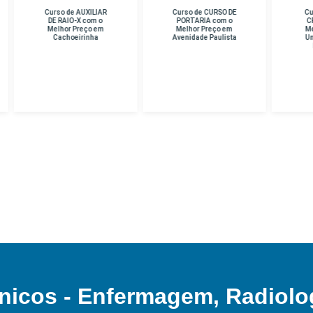
rso de AUXILIAR
Curso de CURSO DE
Curso de PERICIA
E RAIO-X com o
PORTARIA com o
CRIMINAL com o
lhor Preço em
Melhor Preço em
Melhor Preço em
Cachoeirinha
Avenidade Paulista
Unidade Hospital
Das Clinicas
nicos - Enfermagem, Radiolo