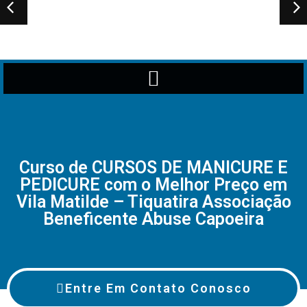
Curso de CURSOS DE MANICURE E
PEDICURE com o Melhor Preço em
Vila Matilde – Tiquatira Associação
Beneficente Abuse Capoeira
Entre Em Contato Conosco