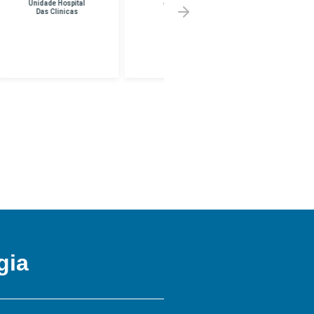
em Franco Da
Melhor Preço em
Rocha
UNINF -
BRASILANDIA
gia