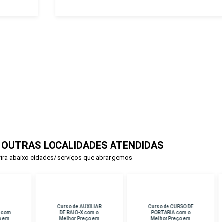
 OUTRAS LOCALIDADES ATENDIDAS
ira abaixo cidades/ serviços que abrangemos
rso de AUXILIAR
Curso de CURSO DE
Curso de PERICIA
E RAIO-X com o
PORTARIA com o
CRIMINAL com o
lhor Preço em
Melhor Preço em
Melhor Preço em