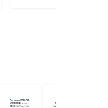
Curso de
Curso de CURSO
TANATOPRAXIA
SUPERIOR EM
com o Melhor Preço
PEDAGOGIA com o