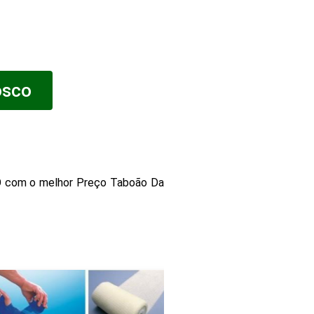
osco
om o melhor Preço Taboão Da