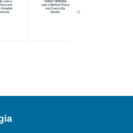
TANATOPRAXIA
SUPERIOR EM
com o Melhor Preço
PEDAGOGIA com o
em Franco Da
Melhor Preço em
Rocha
UNINF -
BRASILANDIA
gia