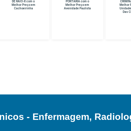
E RAIO-X com o
PORTARIA com o
CRIMINAL com o
lhor Preço em
Melhor Preço em
Melhor Preço em
Cachoeirinha
Avenidade Paulista
Unidade Hospital
Das Clinicas
nicos - Enfermagem, Radiolo