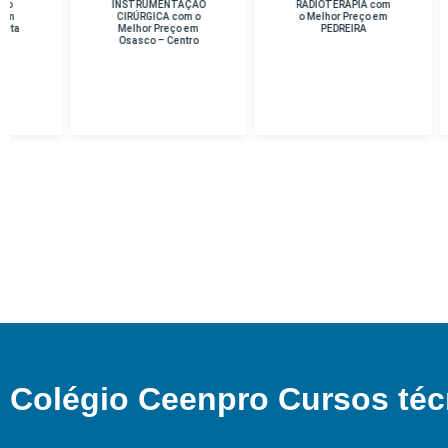
INSTRUMENTAÇÃO
RADIOTERAPIA com
D
CIRÚRGICA com o
o Melhor Preço em
Me
Melhor Preço em
PEDREIRA
Osasco – Centro
Colégio Ceenpro Cursos téc