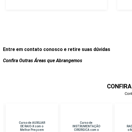
Entre em contato conosco e retire suas dúvidas
Confira Outras Áreas que Abrangemos
CONFIRA
Conf
Curso de
Curso de
Cu
INSTRUMENTAÇÃO
RADIOTERAPIA com
D
CIRÚRGICA com o
o Melhor Preço em
Me