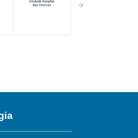
em Franco Da
Melhor Preço em
Rocha
UNINF -
BRASILANDIA
gia