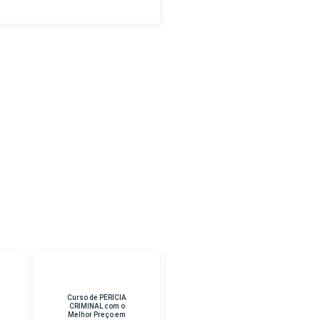
Curso de
Curso de CURSO
TANATOPRAXIA
SUPERIOR EM
com o Melhor Preço
PEDAGOGIA com o