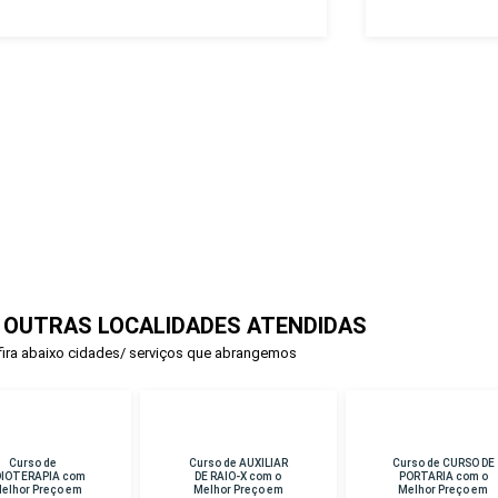
 OUTRAS LOCALIDADES ATENDIDAS
ira abaixo cidades/ serviços que abrangemos
rso de AUXILIAR
Curso de CURSO DE
Curso de PERICIA
E RAIO-X com o
PORTARIA com o
CRIMINAL com o
lhor Preço em
Melhor Preço em
Melhor Preço em