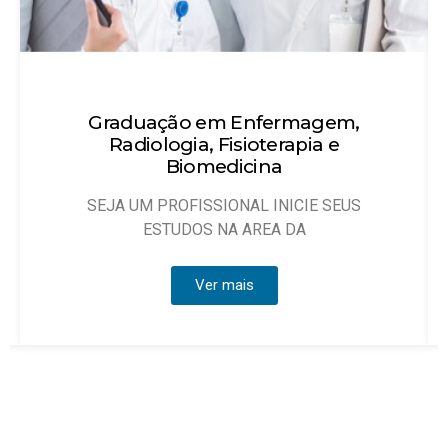
,
Técnico em Enfermagem
Objetivo: Habilitar técnicos de enfermagem
que possam atuar, sob
US
Ver mais