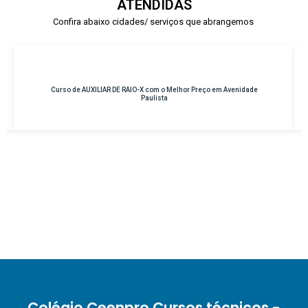
ATENDIDAS
Confira abaixo cidades/ serviços que abrangemos
 Preço em Avenidade
Curso de INSTRUMENTAÇÃO CIRÚRGICA com o Melh
Osasco – Centro
Colégio Ceenpro Cursos técnicos -