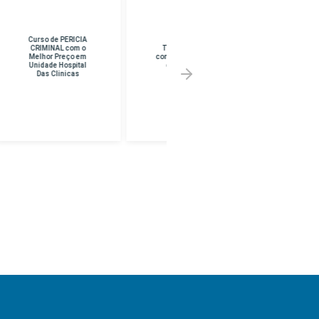
Curso de
Curso de CURSO
TANATOPRAXIA
SUPERIOR EM
com o Melhor Preço
PEDAGOGIA com o
em Franco Da
Melhor Preço em
Rocha
UNINF -
BRASILANDIA