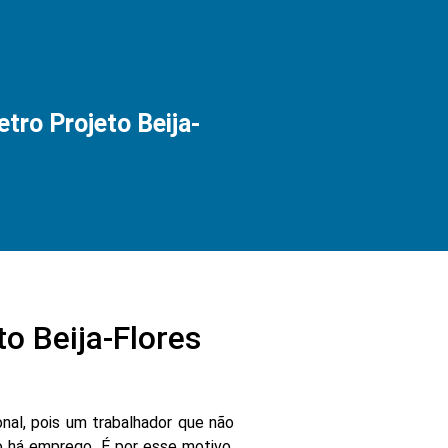
ro Projeto Beija-
o Beija-Flores
nal, pois um trabalhador que não
 há emprego. É por esse motivo,