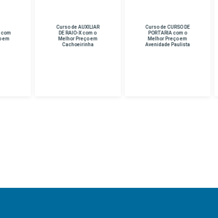
rso de AUXILIAR
Curso de CURSO DE
Curso de PERICIA
E RAIO-X com o
PORTARIA com o
CRIMINAL com o
lhor Preço em
Melhor Preço em
Melhor Preço em
Cachoeirinha
Avenidade Paulista
Unidade Hospital
Das Clinicas