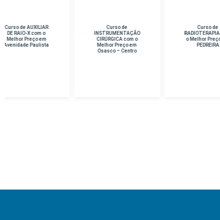
Curso de
Curso de
Cu
INSTRUMENTAÇÃO
RADIOTERAPIA com
D
CIRÚRGICA com o
o Melhor Preço em
Me
Melhor Preço em
PEDREIRA
Osasco – Centro