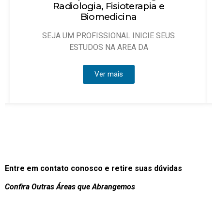
pia e
Objetivo: Habilitar técnicos de enfe
que possam atuar, sob
CIE SEUS
A
Ver mais
Entre em contato conosco e retire suas dúvidas
Confira Outras Áreas que Abrangemos